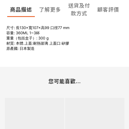
送貨及付
商品描述
了解更多
顧客評價
款方式
尺寸:
長130×寬107×高99 口徑77 mm
容量:
360ML 1~3杯
重量（包括盒子）:
300 g
材質:
本體.上蓋:耐熱玻璃 上蓋口:矽膠
原產國:
日本製造
您可能喜歡...