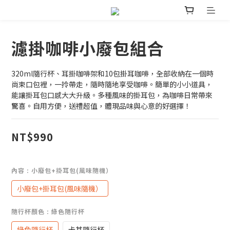
濾掛咖啡小廢包組合
320ml隨行杯、耳掛咖啡架和10包掛耳咖啡，全部收納在一個時
尚束口包裡，一拎帶走，隨時隨地享受咖啡。簡單的小小道具，
能讓掛耳包口感大大升級。多種風味的掛耳包，為咖啡日常帶來
驚喜。自用方便，送禮超值，體現品味與心意的好選擇！
NT$990
內容
: 小廢包+掛耳包(風味隨機）
小廢包+掛耳包(風味隨機）
隨行杯顏色
: 綠色隨行杯
綠色隨行杯
卡其隨行杯