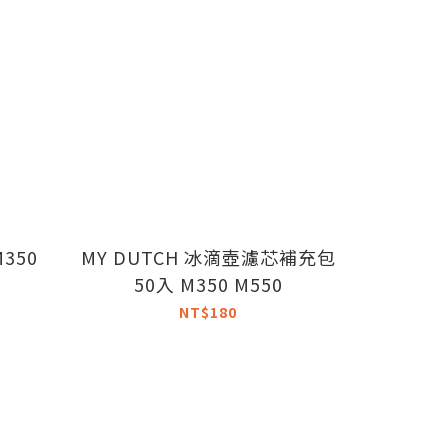
M350
MY DUTCH 冰滴壺濾芯補充包
My Dut
50入 M350 M550
NT$180