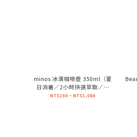
minos 冰滴咖啡壺 350ml（夏
Bea
日消暑／2小時快速萃取／發
酵酒感）
NT$150 ~ NT$1,080