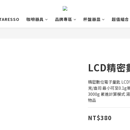
TARESSO
咖啡器具
品牌專區
杯盤器皿
超值組合
LCD精
精密數位電子量匙 LC
克/盎司 最小可至0.1
3000g 累進計算模
物品
NT$380