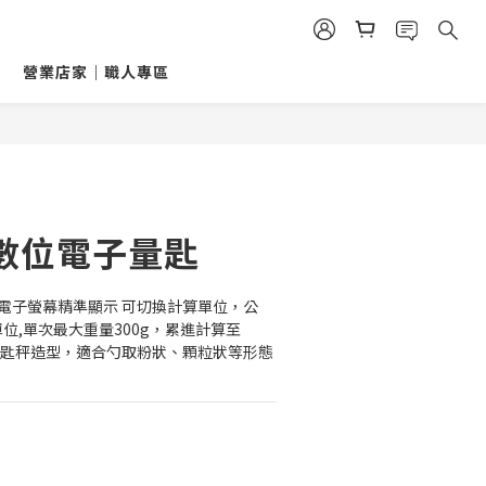
營業店家｜職人專區
密數位電子量匙
D電子螢幕精準顯示 可切換計算單位，公
g單位,單次最大重量300g，累進計算至
式 湯匙秤造型，適合勺取粉狀、顆粒狀等形態