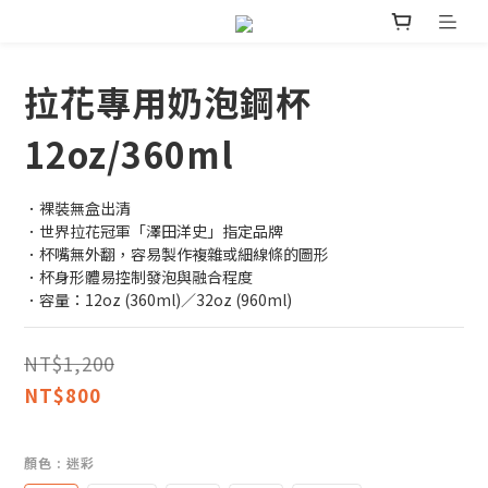
拉花專用奶泡鋼杯
12oz/360ml
．裸裝無盒出清
．世界拉花冠軍「澤田洋史」指定品牌
．杯嘴無外翻，容易製作複雜或細線條的圖形
．杯身形體易控制發泡與融合程度
．容量：12oz (360ml)／32oz (960ml)
NT$1,200
NT$800
顏色
: 迷彩