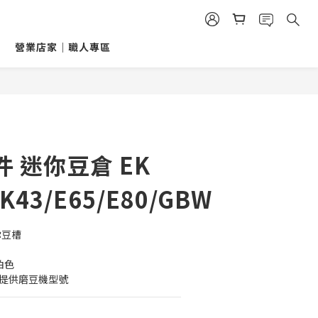
營業店家｜職人專區
 迷你豆倉 EK
K43/E65/E80/GBW
迷你豆槽
琥珀色
訊提供磨豆機型號