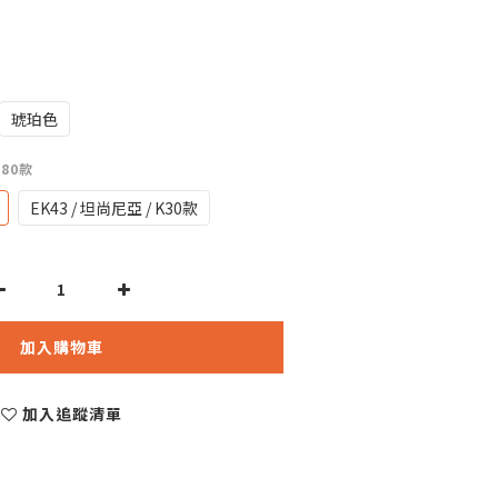
琥珀色
 E80款
EK43 / 坦尚尼亞 / K30款
加入購物車
加入追蹤清單