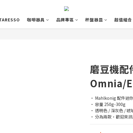
TARESSO
咖啡器具
品牌專區
杯盤器皿
超值組合
磨豆機配件
Omnia/E
・ Mahlkonig 配件
・ 容量 250g-300g
・ 透明色 / 深灰色 / 
・ 分為兩款，歡迎來