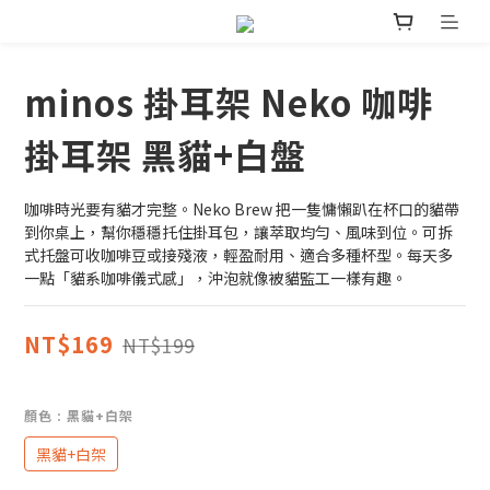
minos 掛耳架 Neko 咖啡
掛耳架 黑貓+白盤
咖啡時光要有貓才完整。Neko Brew 把一隻慵懶趴在杯口的貓帶
到你桌上，幫你穩穩托住掛耳包，讓萃取均勻、風味到位。可拆
式托盤可收咖啡豆或接殘液，輕盈耐用、適合多種杯型。每天多
一點「貓系咖啡儀式感」，沖泡就像被貓監工一樣有趣。
NT$169
NT$199
顏色
: 黑貓+白架
黑貓+白架