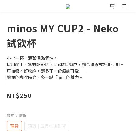
minos MY CUP2 - Neko
試飲杯
小小一杯，藏著滿滿個性。
採用耐用、無雙酚A的Tritan材質製成，適合濃縮或杯測使用。
可堆疊、好收納，還多了一份療癒可愛——
讓你的咖啡時光，多一點「喵」的魅力。
NT$250
款式
: 現貨
現貨
預購｜五月中後到貨