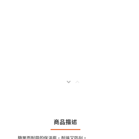
商品描述
簡單而耐用的保溫瓶，耐摔又防刮。