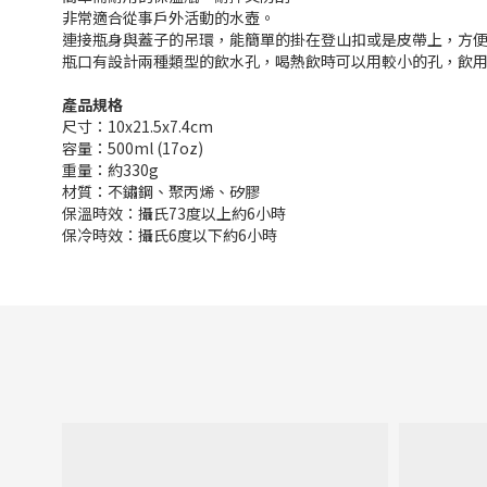
非常適合從事戶外活動的水壺。
連接瓶身與蓋子的吊環，能簡單的掛在登山扣或是皮帶上，方
瓶口有設計兩種類型的飲水孔，喝熱飲時可以用較小的孔，飲
產品規格
尺寸：10x21.5x7.4cm
容量：500ml (17oz)
重量：約330g
材質：不鏽鋼、聚丙烯、矽膠
保溫時效：攝氏73度以上約6小時
保冷時效：攝氏6度以下約6小時